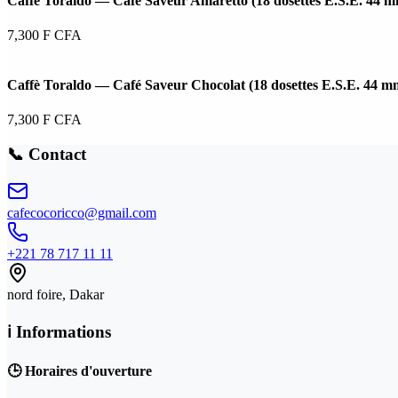
Caffè Toraldo — Café Saveur Amaretto (18 dosettes E.S.E. 44 
7,300
F CFA
Caffè Toraldo — Café Saveur Chocolat (18 dosettes E.S.E. 44 m
7,300
F CFA
📞 Contact
cafecocoricco@gmail.com
+221 78 717 11 11
nord foire
, Dakar
ℹ️ Informations
🕒 Horaires d'ouverture