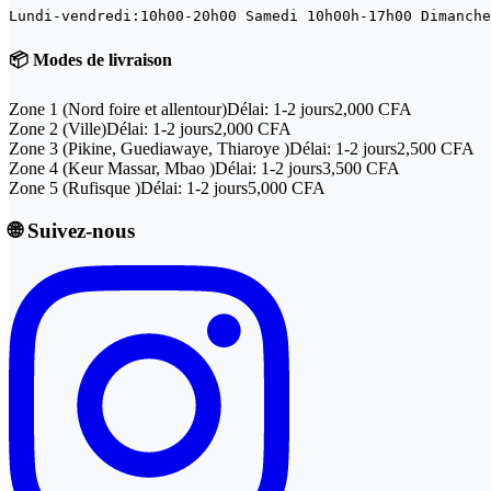
Lundi-vendredi:10h00-20h00 Samedi 10h00h-17h00 Dimanche
📦 Modes de livraison
Zone 1
(
Nord foire et allentour
)
Délai:
1-2 jours
2,000 CFA
Zone 2
(
Ville
)
Délai:
1-2 jours
2,000 CFA
Zone 3
(
Pikine, Guediawaye, Thiaroye
)
Délai:
1-2 jours
2,500 CFA
Zone 4
(
Keur Massar, Mbao
)
Délai:
1-2 jours
3,500 CFA
Zone 5
(
Rufisque
)
Délai:
1-2 jours
5,000 CFA
🌐 Suivez-nous